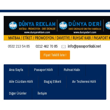
0532 213 54 85
0212 462 70 85
info@pasaportkabi.net
Fiyat Teklifi İste !
Ana Sayfa
Pasaport Kılıfı
Ruhsat Kabı
Aile Cüzdanı Kılıfı
Bagaj Etiketi
Av Tezkeresi Kılıfı
Diğer Ürünler
İletişim