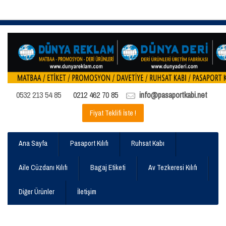
0532 213 54 85
0212 462 70 85
info@pasaportkabi.net
Fiyat Teklifi İste !
Ana Sayfa
Pasaport Kılıfı
Ruhsat Kabı
Aile Cüzdanı Kılıfı
Bagaj Etiketi
Av Tezkeresi Kılıfı
Diğer Ürünler
İletişim