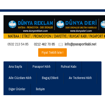
0532 213 54 85
0212 462 70 85
info@pasaportkabi.net
Fiyat Teklifi İste !
Ana Sayfa
Pasaport Kılıfı
Ruhsat Kabı
Aile Cüzdanı Kılıfı
Bagaj Etiketi
Av Tezkeresi Kılıfı
Diğer Ürünler
İletişim