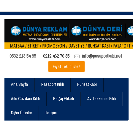
0532 213 54 85
0212 462 70 85
info@pasaportkabi.net
Fiyat Teklifi İste !
Ana Sayfa
Pasaport Kılıfı
Ruhsat Kabı
Aile Cüzdanı Kılıfı
Bagaj Etiketi
Av Tezkeresi Kılıfı
Diğer Ürünler
İletişim