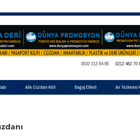
0532 213 54 85
0212 462 70 
Kabı
Aile Cüzdanı Kılıfı
Bagaj Etiketi
Av Tezkeresi Kı
üzdanı