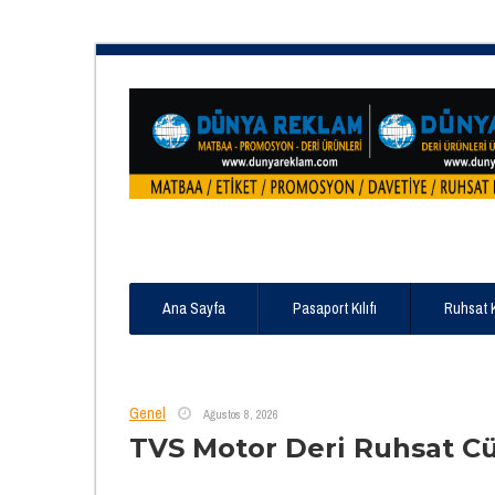
Ana Sayfa
Pasaport Kılıfı
Ruhsat 
Genel
Ağustos 8, 2026
TVS Motor Deri Ruhsat C