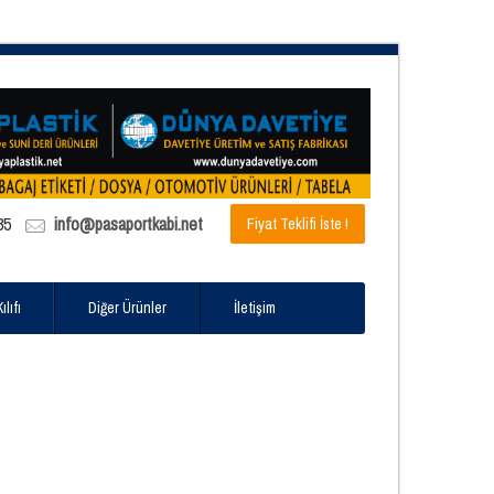
85
info@pasaportkabi.net
Fiyat Teklifi İste !
lıfı
Diğer Ürünler
İletişim