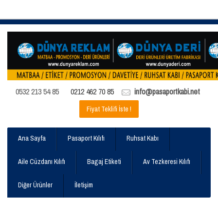
0532 213 54 85
0212 462 70 85
info@pasaportkabi.net
Fiyat Teklifi İste !
Ana Sayfa
Pasaport Kılıfı
Ruhsat Kabı
Aile Cüzdanı Kılıfı
Bagaj Etiketi
Av Tezkeresi Kılıfı
Diğer Ürünler
İletişim