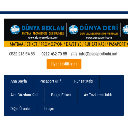
0532 213 54 85
0212 462 70 85
info@pasaportkabi.net
Fiyat Teklifi İste !
Ana Sayfa
Pasaport Kılıfı
Ruhsat Kabı
Aile Cüzdanı Kılıfı
Bagaj Etiketi
Av Tezkeresi Kılıfı
Diğer Ürünler
İletişim