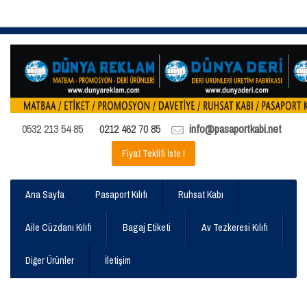
0532 213 54 85
0212 462 70 85
info@pasaportkabi.net
Fiyat Teklifi İste !
Ana Sayfa
Pasaport Kılıfı
Ruhsat Kabı
Aile Cüzdanı Kılıfı
Bagaj Etiketi
Av Tezkeresi Kılıfı
Diğer Ürünler
İletişim