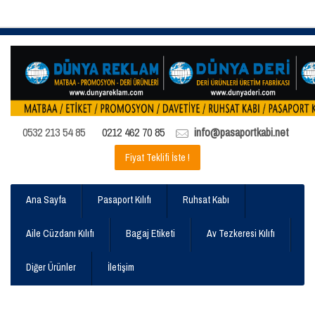
0532 213 54 85
0212 462 70 85
info@pasaportkabi.net
Fiyat Teklifi İste !
Ana Sayfa
Pasaport Kılıfı
Ruhsat Kabı
Aile Cüzdanı Kılıfı
Bagaj Etiketi
Av Tezkeresi Kılıfı
Diğer Ürünler
İletişim