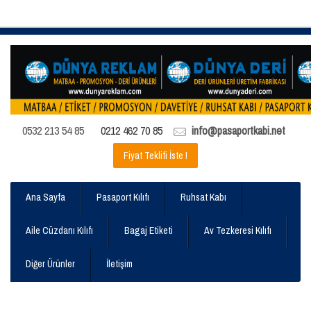
0532 213 54 85
0212 462 70 85
info@pasaportkabi.net
Fiyat Teklifi İste !
Ana Sayfa
Pasaport Kılıfı
Ruhsat Kabı
Aile Cüzdanı Kılıfı
Bagaj Etiketi
Av Tezkeresi Kılıfı
Diğer Ürünler
İletişim