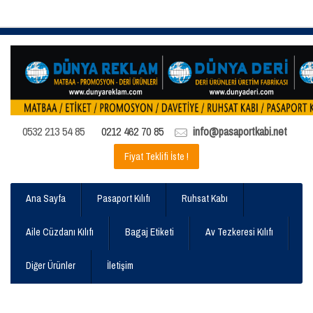
0532 213 54 85
0212 462 70 85
info@pasaportkabi.net
Fiyat Teklifi İste !
Ana Sayfa
Pasaport Kılıfı
Ruhsat Kabı
Aile Cüzdanı Kılıfı
Bagaj Etiketi
Av Tezkeresi Kılıfı
Diğer Ürünler
İletişim