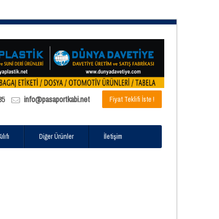
85
info@pasaportkabi.net
Fiyat Teklifi İste !
lıfı
Diğer Ürünler
İletişim