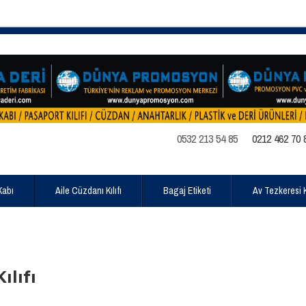
0532 213 54 85
0212 462 70 
Kabı
Aile Cüzdanı Kılıfı
Bagaj Etiketi
Av Tezkeresi Kı
ılıfı