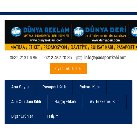
0532 213 54 85
0212 462 70 85
info@pasaportkabi.net
Fiyat Teklifi İste !
Ana Sayfa
Pasaport Kılıfı
Ruhsat Kabı
Aile Cüzdanı Kılıfı
Bagaj Etiketi
Av Tezkeresi Kılıfı
Diğer Ürünler
İletişim