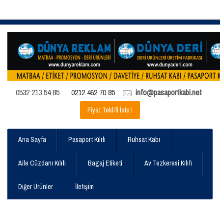
0532 213 54 85
0212 462 70 85
info@pasaportkabi.net
Fiyat Teklifi İste !
Ana Sayfa
Pasaport Kılıfı
Ruhsat Kabı
Aile Cüzdanı Kılıfı
Bagaj Etiketi
Av Tezkeresi Kılıfı
Diğer Ürünler
İletişim