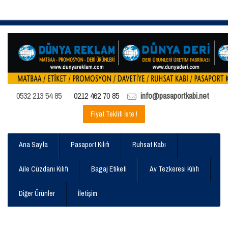
0532 213 54 85
0212 462 70 85
info@pasaportkabi.net
Fiyat Teklifi İste !
Ana Sayfa
Pasaport Kılıfı
Ruhsat Kabı
Aile Cüzdanı Kılıfı
Bagaj Etiketi
Av Tezkeresi Kılıfı
Diğer Ürünler
İletişim