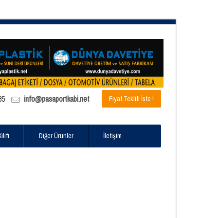
85
info@pasaportkabi.net
Fiyat Teklifi İste !
lıfı
Diğer Ürünler
İletişim