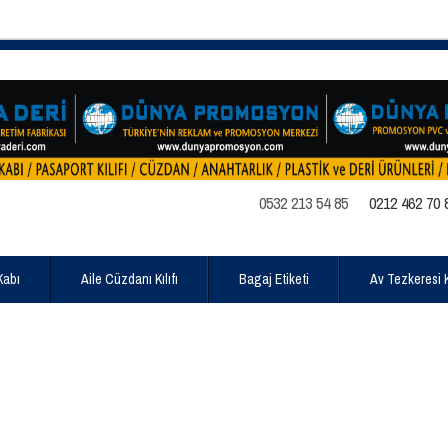
0532 213 54 85
0212 462 70 
Kabı
Aile Cüzdanı Kılıfı
Bagaj Etiketi
Av Tezkeresi Kı